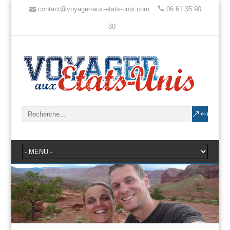
contact@voyager-aux-etats-unis.com
06 61 35 90
80