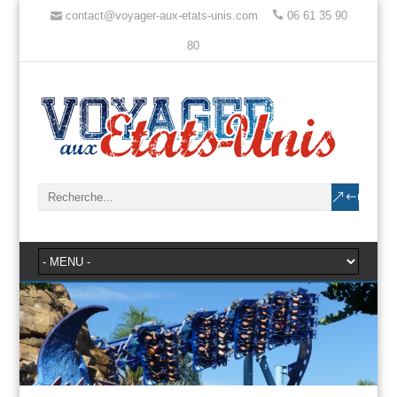
contact@voyager-aux-etats-unis.com
06 61 35 90
80