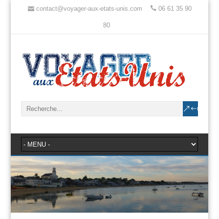
contact@voyager-aux-etats-unis.com
06 61 35 90
80