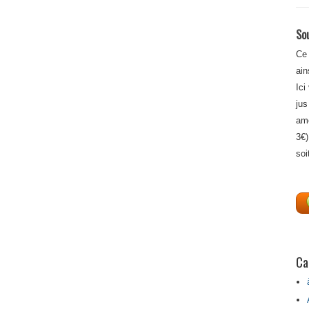
Sou
Ce 
ain
Ici
jus
amé
3€)
soi
Ca