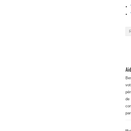
Aid
Bes
vot
pér
de 
con
par