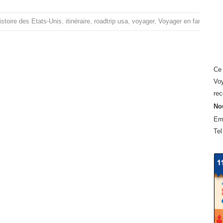
istoire des Etats-Unis
,
itinéraire
,
roadtrip usa
,
voyager
,
Voyager en famille au
Ce 
Voy
rec
Nou
Em
Tel