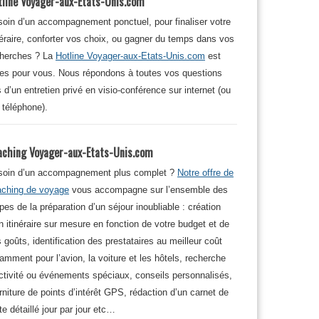
tline Voyager-aux-Etats-Unis.com
oin d’un accompagnement ponctuel, pour finaliser votre
néraire, conforter vos choix, ou gagner du temps dans vos
cherches ? La
Hotline Voyager-aux-Etats-Unis.com
est
tes pour vous. Nous répondons à toutes vos questions
s d’un entretien privé en visio-conférence sur internet (ou
 téléphone).
aching Voyager-aux-Etats-Unis.com
soin d’un accompagnement plus complet ?
Notre offre de
aching de voyage
vous accompagne sur l’ensemble des
pes de la préparation d’un séjour inoubliable : création
n itinéraire sur mesure en fonction de votre budget et de
 goûts, identification des prestataires au meilleur coût
amment pour l’avion, la voiture et les hôtels, recherche
ctivité ou événements spéciaux, conseils personnalisés,
rniture de points d’intérêt GPS, rédaction d’un carnet de
te détaillé jour par jour etc…