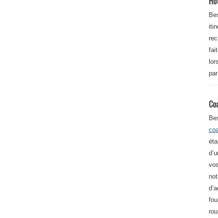
Ho
Bes
iti
re
fai
lor
par
Co
Be
co
éta
d’u
vos
not
d’a
fou
rou