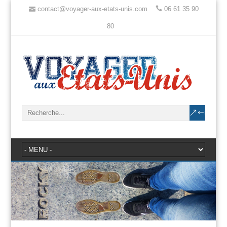
contact@voyager-aux-etats-unis.com
06 61 35 90
80