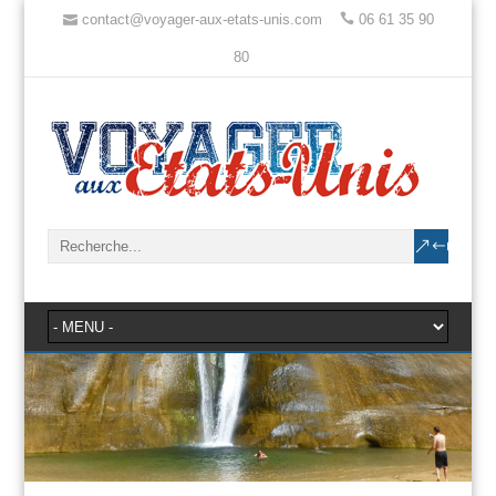
contact@voyager-aux-etats-unis.com
06 61 35 90
80