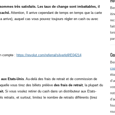
Ho
 sommes très satisfaits. Les taux de change sont imbattables, il
Bes
 caché.
Attention, Il arrive cependant de temps en temps que la carte
iti
 ça arrive), auquel cas vous pouvez toujours régler en cash ou avec
re
fai
lor
par
Co
on compte :
https://revolut.com/referral/silverlq9!E04214
Be
co
éta
t aux Etats-Unis
. Au-delà des frais de retrait et de commission de
d’u
uelle vous tirez des billets prélève
des frais de retrait
, la plupart du
vos
it.
Si vous voulez retirer du cash dans un distributeur aux Etats-
not
 retraits, et surtout, limitez le nombre de retraits différents (tirez
d’a
fou
rou