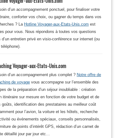
tline Voyager-aux-Etats-Unis.com
oin d’un accompagnement ponctuel, pour finaliser votre
néraire, conforter vos choix, ou gagner du temps dans vos
cherches ? La
Hotline Voyager-aux-Etats-Unis.com
est
tes pour vous. Nous répondons à toutes vos questions
s d’un entretien privé en visio-conférence sur internet (ou
 téléphone).
aching Voyager-aux-Etats-Unis.com
soin d’un accompagnement plus complet ?
Notre offre de
aching de voyage
vous accompagne sur l’ensemble des
pes de la préparation d’un séjour inoubliable : création
n itinéraire sur mesure en fonction de votre budget et de
 goûts, identification des prestataires au meilleur coût
amment pour l’avion, la voiture et les hôtels, recherche
ctivité ou événements spéciaux, conseils personnalisés,
rniture de points d’intérêt GPS, rédaction d’un carnet de
te détaillé jour par jour etc…