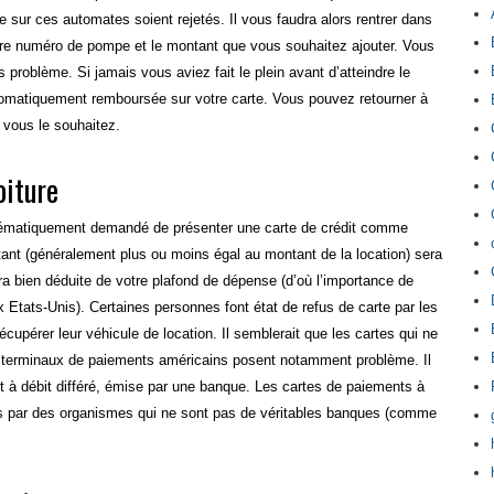
e sur ces automates soient rejetés. Il vous faudra alors rentrer dans
votre numéro de pompe et le montant que vous souhaitez ajouter. Vous
problème. Si jamais vous aviez fait le plein avant d’atteindre le
tomatiquement remboursée sur votre carte. Vous pouvez retourner à
i vous le souhaitez.
oiture
systématiquement demandé de présenter une carte de crédit comme
ant (généralement plus ou moins égal au montant de la location) sera
ra bien déduite de votre plafond de dépense (d’où l’importance de
x Etats-Unis). Certaines personnes font état de refus de carte par les
écupérer leur véhicule de location. Il semblerait que les cartes qui ne
 terminaux de paiements américains posent notamment problème. Il
t à débit différé, émise par une banque. Les cartes de paiements à
es par des organismes qui ne sont pas de véritables banques (comme