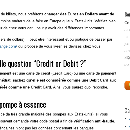
Sou
 de billets, nous préférons
changer des Euros en Dollars avant de
 moins onéreux de le faire en Europe qu’aux Etats-Unis. Vérifiez bien
Ce 
r de chez vous car il peut y avoir des différences importantes.
ain
Ici
s de dollars), il peut être intéressant et/ou pratique de passer par
jus
hange.com/
qui propose de vous livrer les devises chez vous.
amé
3€)
lle question “Credit or Debit ?”
soi
iement est une carte de crédit (Credit Card) ou une carte de paiement
mmédiat, sachez qu’elle est considérée comme une Debit Card aux
nsidérée comme une Credit Card.
Ainsi vous saurez quoi répondre.
 pompe à essence
Ca
ice (la très grande majorité des pompes aux Etats-Unis), si vous
 souvent demandé votre code postal à fin de
vérification anti-fraude
.
éricaines n’ont pas les données concernant les banques