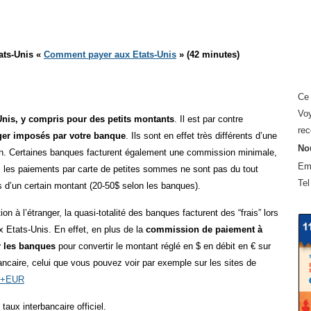
ats-Unis «
Comment payer aux Etats-Unis
» (42 minutes)
Ce 
Voy
Unis, y compris pour des petits montants
. Il est par contre
rec
nger imposés par votre banque
. Ils sont en effet très différents d’une
Nou
tion. Certaines banques facturent également une commission minimale,
Em
 les paiements par carte de petites sommes ne sont pas du tout
Tel
us d’un certain montant (20-50$ selon les banques).
n à l’étranger, la quasi-totalité des banques facturent des “frais” lors
 Etats-Unis. En effet, en plus de la
commission de paiement à
r les banques
pour convertir le montant réglé en $ en débit en € sur
ancaire, celui que vous pouvez voir par exemple sur les sites de
to+EUR
taux interbancaire officiel.