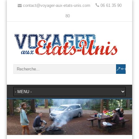
contact@voyager-aux-etats-unis.com
06 61 35 90
80