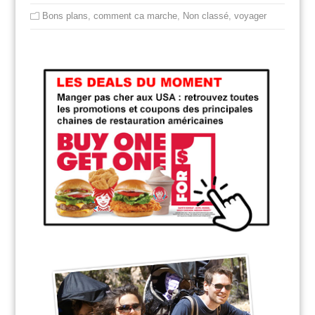
Bons plans
,
comment ca marche
,
Non classé
,
voyager