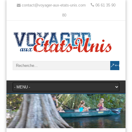
contact@voyager-aux-etats-unis.com
06 61 35 90
80