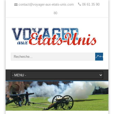
contact@voyager-aux-etats-unis.com
06 61 35 90
80