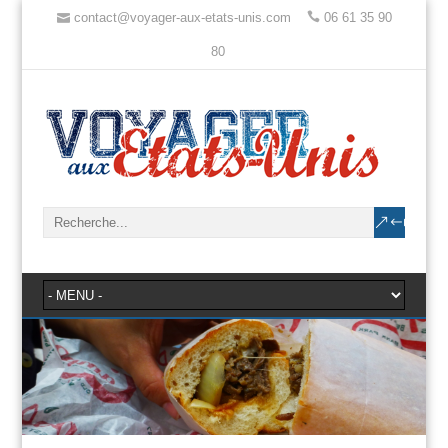
contact@voyager-aux-etats-unis.com
06 61 35 90
80