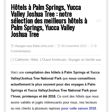
Hôtels à Palm Springs, Yucca
Valley Joshua Tree : notre
sélection des meilleurs hôtels à
Palm Springs, Yucca Valley
Joshua Tree
Voyager-aux-Etats-Unis.com
30 novembre 2017
0
Commentaires
Californie
,
Hôtel
,
L'Ouest Américain
,
Voyager en famille aux usa
Voici une
compilation des hôtels à Palm Springs et Yucca
Valley/Joshua Tree National Park
que
nous conseillons
actuellement le plus souvent pour des voyages à Palm
Springs et Yucca Valley/Joshua Tree National Park pour
l’hiver, printemps et été 2018.
Ce sont des hôtels que nous
avons validés et jugés intéressants pour nous, nos lecteurs
ou nos clients à plusieurs reprises
pour cette saison 2018
.