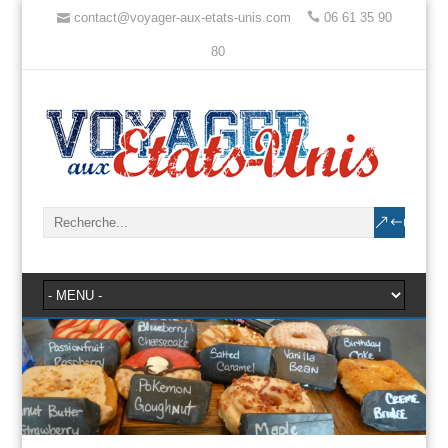
contact@voyager-aux-etats-unis.com
06 61 35 90
80