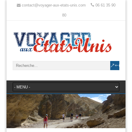
contact@voyager-aux-etats-unis.com
06 61 35 90
80