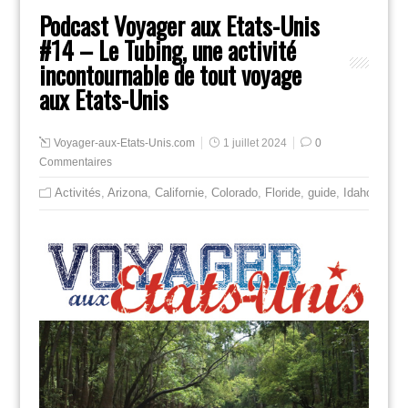
Podcast Voyager aux Etats-Unis
#14 – Le Tubing, une activité
incontournable de tout voyage
aux Etats-Unis
Voyager-aux-Etats-Unis.com
1 juillet 2024
0
Commentaires
Activités
,
Arizona
,
Californie
,
Colorado
,
Floride
,
guide
,
Idaho
,
Non 