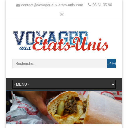
contact@voyager-aux-etats-unis.com
06 61 35 90
80