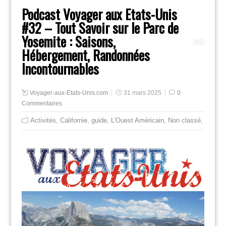
Podcast Voyager aux Etats-Unis
#32 – Tout Savoir sur le Parc de
Yosemite : Saisons,
Hébergement, Randonnées
Incontournables
Voyager-aux-Etats-Unis.com
31 mars 2025
0
Commentaires
Activités
,
Californie
,
guide
,
L'Ouest Américain
,
Non classé
,
podcas