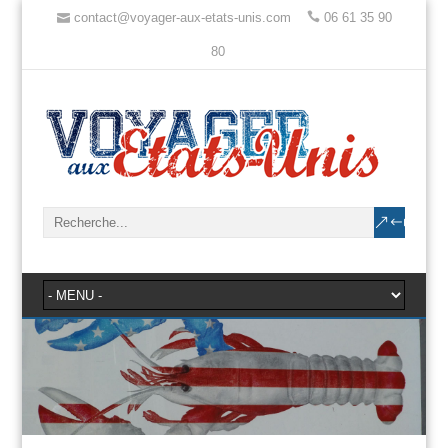
contact@voyager-aux-etats-unis.com
06 61 35 90
80