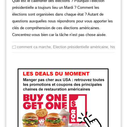
Quel est le calendrier des élections ? Pourquoi l’élection
présidentielle a toujours lieu un Mardi ? Comment les
élections sont organisées dans chaque état ? Autant de
questions auxquelles nous répondrons pour vous apporter les
clés de compréhension de ces élections américaines.
Concentrez-vous bien car la tâche n’est pas chose aisée.
comment ca marche
,
Election présidentielle américaine
,
histoire
,
H