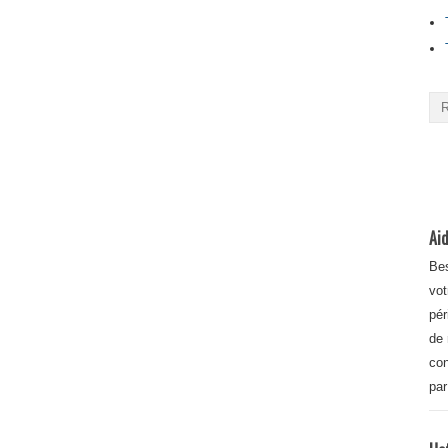
Aid
Bes
vot
pér
de 
con
par