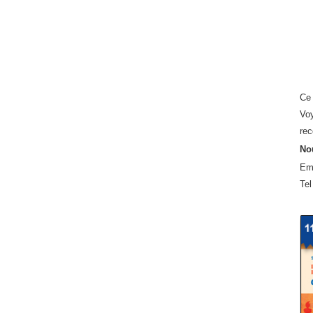
Ce 
Voy
rec
Nou
Em
Tel