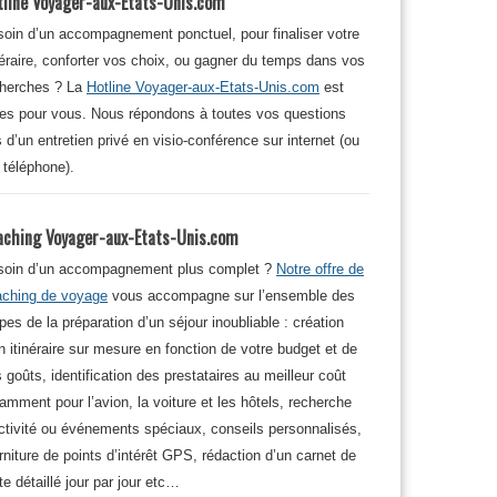
tline Voyager-aux-Etats-Unis.com
oin d’un accompagnement ponctuel, pour finaliser votre
néraire, conforter vos choix, ou gagner du temps dans vos
cherches ? La
Hotline Voyager-aux-Etats-Unis.com
est
tes pour vous. Nous répondons à toutes vos questions
s d’un entretien privé en visio-conférence sur internet (ou
 téléphone).
aching Voyager-aux-Etats-Unis.com
soin d’un accompagnement plus complet ?
Notre offre de
aching de voyage
vous accompagne sur l’ensemble des
pes de la préparation d’un séjour inoubliable : création
n itinéraire sur mesure en fonction de votre budget et de
 goûts, identification des prestataires au meilleur coût
amment pour l’avion, la voiture et les hôtels, recherche
ctivité ou événements spéciaux, conseils personnalisés,
rniture de points d’intérêt GPS, rédaction d’un carnet de
te détaillé jour par jour etc…