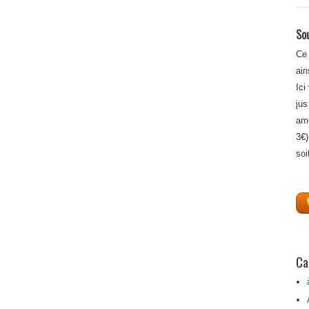
Sou
Ce 
ain
Ici
jus
amé
3€)
soi
Ca