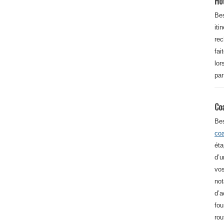
Ho
Bes
iti
re
fai
lor
par
Co
Be
co
éta
d’u
vos
not
d’a
fou
rou