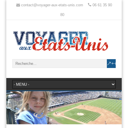
contact@voyager-aux-etats-unis.com
06 61 35 90
80