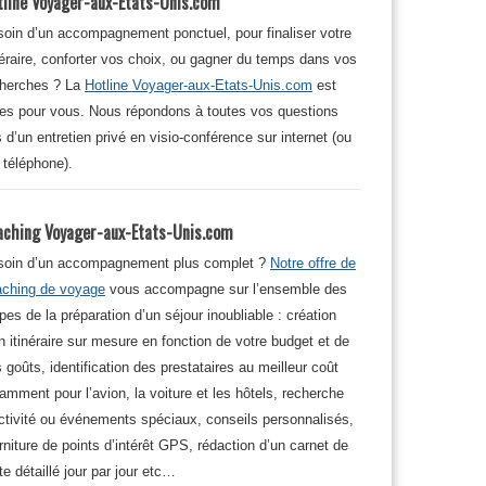
tline Voyager-aux-Etats-Unis.com
oin d’un accompagnement ponctuel, pour finaliser votre
néraire, conforter vos choix, ou gagner du temps dans vos
cherches ? La
Hotline Voyager-aux-Etats-Unis.com
est
tes pour vous. Nous répondons à toutes vos questions
s d’un entretien privé en visio-conférence sur internet (ou
 téléphone).
aching Voyager-aux-Etats-Unis.com
soin d’un accompagnement plus complet ?
Notre offre de
aching de voyage
vous accompagne sur l’ensemble des
pes de la préparation d’un séjour inoubliable : création
n itinéraire sur mesure en fonction de votre budget et de
 goûts, identification des prestataires au meilleur coût
amment pour l’avion, la voiture et les hôtels, recherche
ctivité ou événements spéciaux, conseils personnalisés,
rniture de points d’intérêt GPS, rédaction d’un carnet de
te détaillé jour par jour etc…