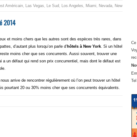
est Américain
,
Las Vegas
,
Le Sud
,
Los Angeles
,
Miami
,
Nevada
,
New York Ci
té 2014
eux et moins chers que les autres sont des espèces très rares, dans
Ce 
ttes, d’autant plus lorsqu’on parle d’
hôtels à New York
. Si un hôtel
Voy
’il reste moins cher que ses concurrents. Aussi souvent, trouver une
rec
ui a un défaut qui rend son prix concurrentiel, mais dont le défaut est
Nou
ble.
Em
 nous arrive de rencontrer régulièrement où l’on peut trouver un hôtel
Tel
is pourtant 20 ou 30% moins cher que ses concurrents équivalents.