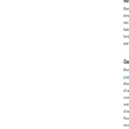
Ho
Bes
iti
re
fai
lor
par
Co
Be
co
éta
d’u
vos
not
d’a
fou
rou