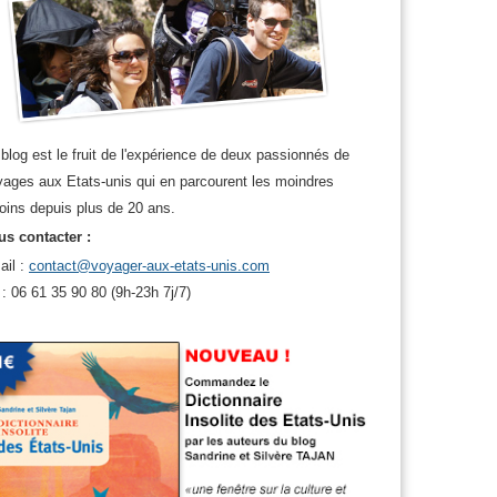
ty
,
Philadelphie
,
San Francisco
,
utah
,
Voyager en famille aux usa
,
Washingto
blog est le fruit de l'expérience de deux passionnés de
ages aux Etats-unis qui en parcourent les moindres
oins depuis plus de 20 ans.
s contacter :
ail :
contact@voyager-aux-etats-unis.com
 : 06 61 35 90 80 (9h-23h 7j/7)