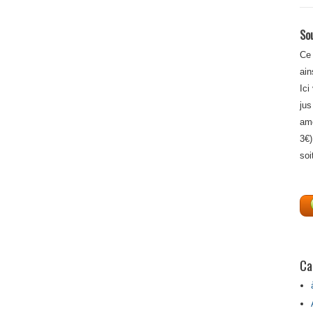
Sou
Ce 
ain
Ici
jus
amé
3€)
soi
Ca