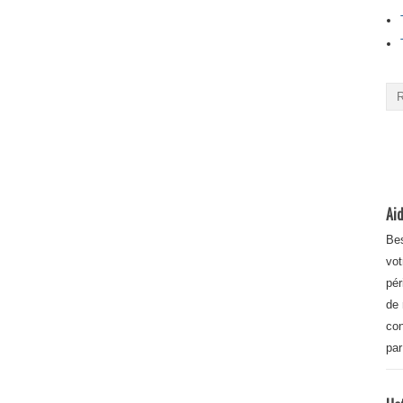
Aid
Bes
vot
pér
de 
con
par