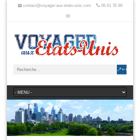
contact@voyager-aux-etats-unis.com
06 61 35 90
80