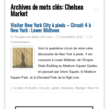
Archives de mots clés:
Chelsea
Market
Visiter New York City à pieds – Circuit 4 à
New York : Lower Midtown
Voyager-aux-Etats-Unis.com
9 novembre 2016
0
Commentaires
Voici le quatrième circuit de notre série
découverte de New York à pieds. Il est
consacré à Lower Midtown, de l’Empire
State Building au Madison Square Garden,
en passant par Union Square, le Madison
Square Park, et le Elevated Park de la High Line.
à pied
,
Activités
,
Circuits
,
guide
,
itinéraire
,
Manger
,
New York
,
New 