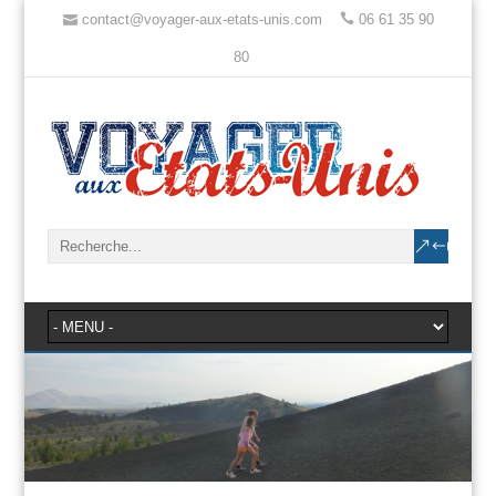
contact@voyager-aux-etats-unis.com
06 61 35 90
80