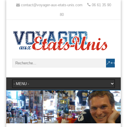
contact@voyager-aux-etats-unis.com
06 61 35 90
80