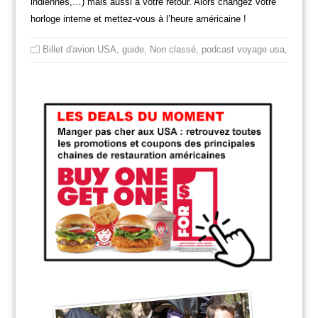
indiennes,…) mais aussi à votre retour. Alors changez votre
horloge interne et mettez-vous à l’heure américaine !
Billet d'avion USA
,
guide
,
Non classé
,
podcast voyage usa
,
voyage