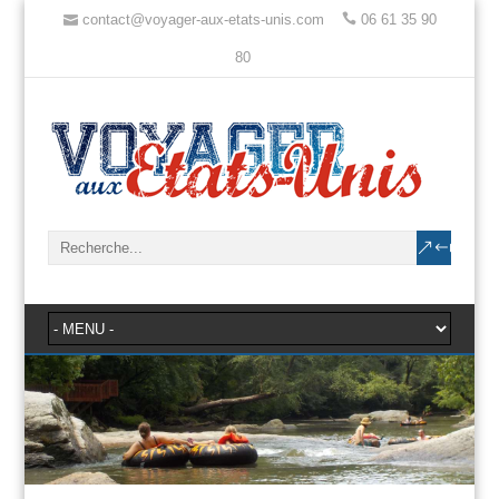
contact@voyager-aux-etats-unis.com
06 61 35 90
80