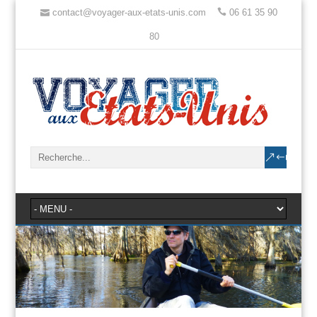
contact@voyager-aux-etats-unis.com
06 61 35 90
80