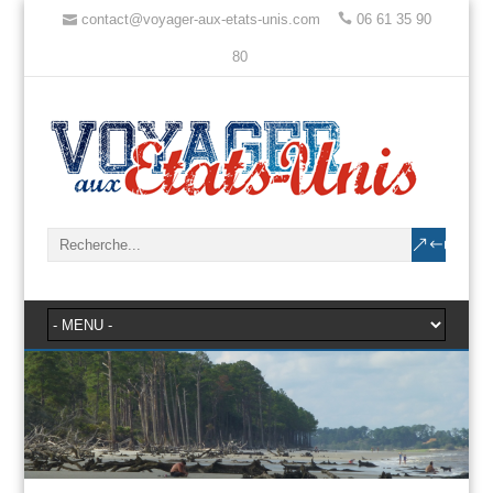
contact@voyager-aux-etats-unis.com
06 61 35 90
80