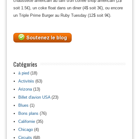
chaussette américain au tarif d'un coffee shop américain (2$
soit 1.5€), un coke float dans un diner (4$ soit 3€), ou encore
un Triple Prime Burger au Ruby Tuesday (12$ soit 9€).
Catégories
à pied
(18)
Activités
(63)
Arizona
(13)
Billet d'avion USA
(23)
Blues
(1)
Bons plans
(76)
Californie
(35)
Chicago
(4)
Circuits
(68)