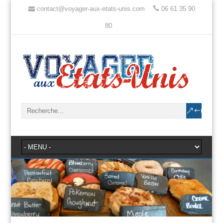
contact@voyager-aux-etats-unis.com
06 61 35 90
80