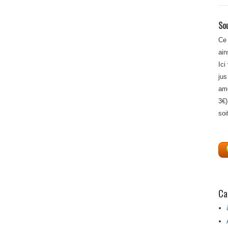
Sou
Ce 
ain
Ici
jus
amé
3€)
soi
Ca