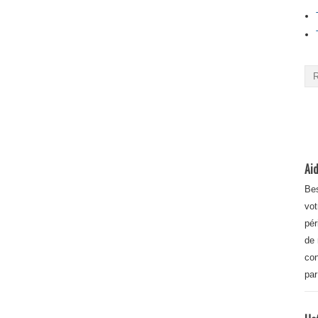
Aid
Bes
vot
pér
de 
con
par