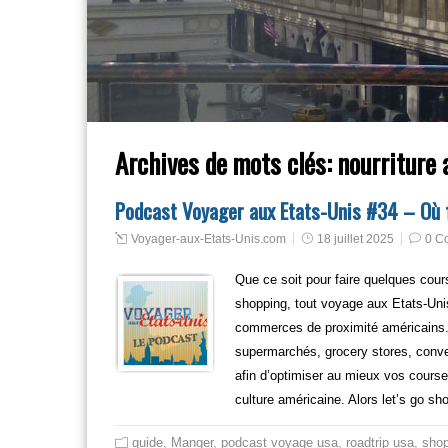
Archives de mots clés:
nourriture
Podcast Voyager aux Etats-Unis #34 – Où f
Voyager-aux-Etats-Unis.com
18 juillet 2025
0 C
Que ce soit pour faire quelques cour
shopping, tout voyage aux Etats-Uni
commerces de proximité américains. 
supermarchés, grocery stores, conv
afin d’optimiser au mieux vos cours
culture américaine. Alors let’s go sh
guide
,
Manger
,
podcast voyage usa
,
roadtrip usa
,
shop