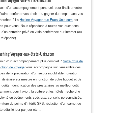
tline Voyager-aux-Etats-Unis.com
oin d’un accompagnement ponctuel, pour finaliser votre
néraire, conforter vos choix, ou gagner du temps dans vos
cherches ? La
Hotline Voyager-aux-Etats-Unis.com
est
tes pour vous. Nous répondons à toutes vos questions
s d’un entretien privé en visio-conférence sur internet (ou
 téléphone).
aching Voyager-aux-Etats-Unis.com
soin d’un accompagnement plus complet ?
Notre offre de
aching de voyage
vous accompagne sur l’ensemble des
pes de la préparation d’un séjour inoubliable : création
n itinéraire sur mesure en fonction de votre budget et de
 goûts, identification des prestataires au meilleur coût
amment pour l’avion, la voiture et les hôtels, recherche
ctivité ou événements spéciaux, conseils personnalisés,
rniture de points d’intérêt GPS, rédaction d’un carnet de
te détaillé jour par jour etc…