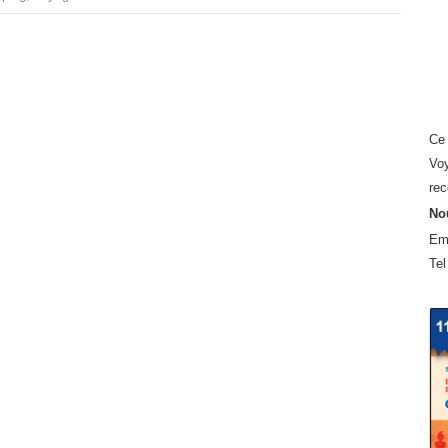
Ce 
Voy
rec
Nou
Em
Tel