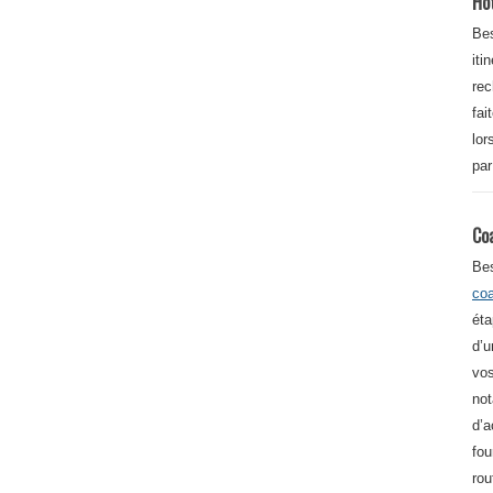
Ho
Bes
iti
re
fai
lor
par
Co
Be
co
éta
d’u
vos
not
d’a
fou
rou