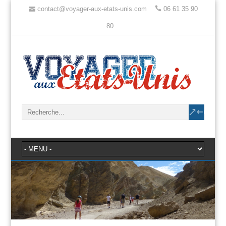
contact@voyager-aux-etats-unis.com
06 61 35 90
80