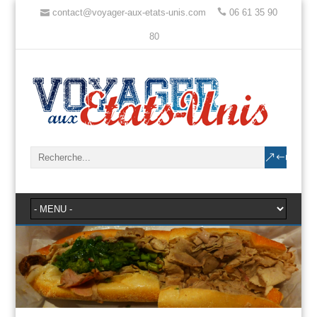
contact@voyager-aux-etats-unis.com
06 61 35 90
80