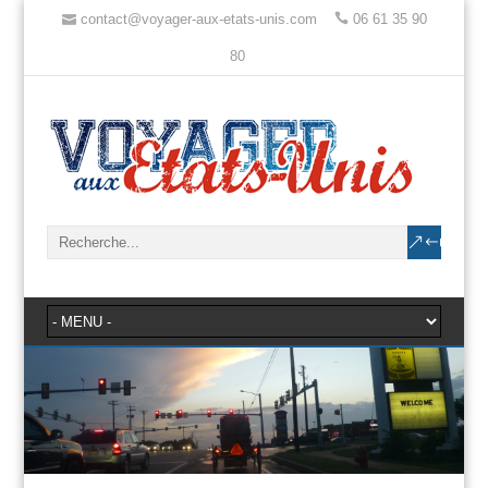
contact@voyager-aux-etats-unis.com
06 61 35 90
80