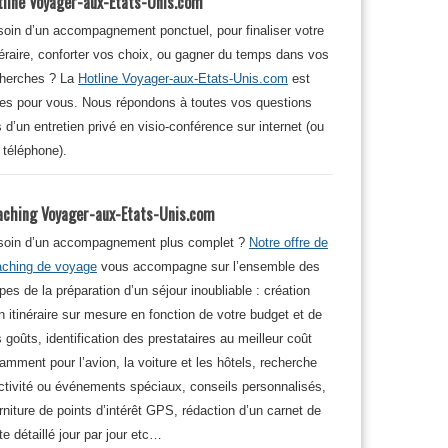
tline Voyager-aux-Etats-Unis.com
oin d’un accompagnement ponctuel, pour finaliser votre
néraire, conforter vos choix, ou gagner du temps dans vos
cherches ? La
Hotline Voyager-aux-Etats-Unis.com
est
tes pour vous. Nous répondons à toutes vos questions
s d’un entretien privé en visio-conférence sur internet (ou
 téléphone).
aching Voyager-aux-Etats-Unis.com
soin d’un accompagnement plus complet ?
Notre offre de
aching de voyage
vous accompagne sur l’ensemble des
pes de la préparation d’un séjour inoubliable : création
n itinéraire sur mesure en fonction de votre budget et de
 goûts, identification des prestataires au meilleur coût
amment pour l’avion, la voiture et les hôtels, recherche
ctivité ou événements spéciaux, conseils personnalisés,
rniture de points d’intérêt GPS, rédaction d’un carnet de
te détaillé jour par jour etc…