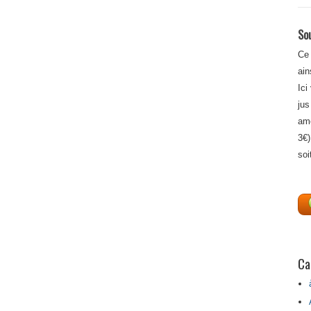
Sou
Ce 
ain
Ici
jus
amé
3€)
soi
Ca