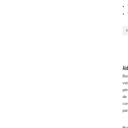
Aid
Bes
vot
pér
de 
con
par