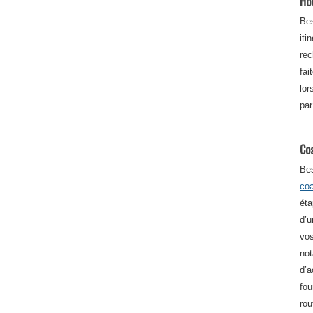
Ho
Bes
iti
re
fai
lor
par
Co
Be
co
éta
d’u
vos
not
d’a
fou
rou