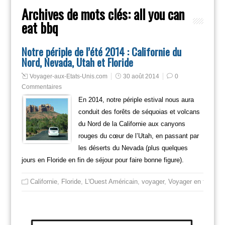
Archives de mots clés:
all you can
eat bbq
Notre périple de l’été 2014 : Californie du
Nord, Nevada, Utah et Floride
Voyager-aux-Etats-Unis.com
30 août 2014
0
Commentaires
En 2014, notre périple estival nous aura
conduit des forêts de séquoias et volcans
du Nord de la Californie aux canyons
rouges du cœur de l’Utah, en passant par
les déserts du Nevada (plus quelques
jours en Floride en fin de séjour pour faire bonne figure).
Californie
,
Floride
,
L'Ouest Américain
,
voyager
,
Voyager en famille