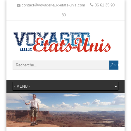
contact@voyager-aux-etats-unis.com
06 61 35 90
80