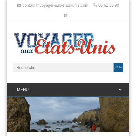
contact@voyager-aux-etats-unis.com
06 61 35 90
80