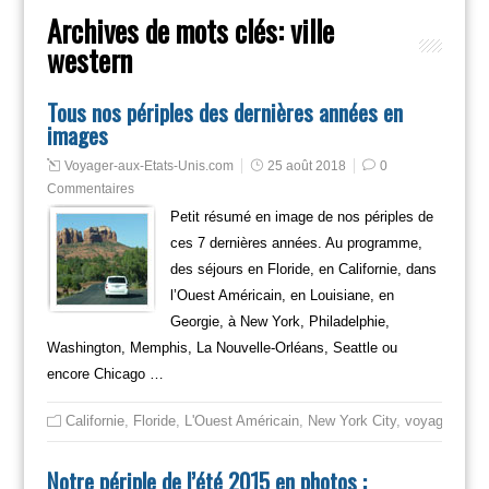
Archives de mots clés:
ville
western
Tous nos périples des dernières années en
images
Voyager-aux-Etats-Unis.com
25 août 2018
0
Commentaires
Petit résumé en image de nos périples de
ces 7 dernières années. Au programme,
des séjours en Floride, en Californie, dans
l’Ouest Américain, en Louisiane, en
Georgie, à New York, Philadelphie,
Washington, Memphis, La Nouvelle-Orléans, Seattle ou
encore Chicago …
Californie
,
Floride
,
L'Ouest Américain
,
New York City
,
voyager
,
Voya
Notre périple de l’été 2015 en photos :