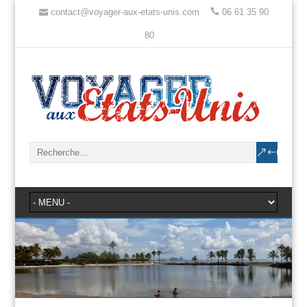
contact@voyager-aux-etats-unis.com
06 61 35 90
80