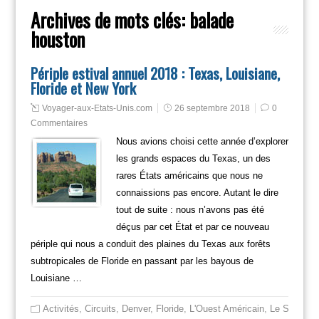
Archives de mots clés:
balade
houston
Périple estival annuel 2018 : Texas, Louisiane,
Floride et New York
Voyager-aux-Etats-Unis.com
26 septembre 2018
0
Commentaires
Nous avions choisi cette année d’explorer
les grands espaces du Texas, un des
rares États américains que nous ne
connaissions pas encore. Autant le dire
tout de suite : nous n’avons pas été
déçus par cet État et par ce nouveau
périple qui nous a conduit des plaines du Texas aux forêts
subtropicales de Floride en passant par les bayous de
Louisiane …
Activités
,
Circuits
,
Denver
,
Floride
,
L'Ouest Américain
,
Le Sud
,
Mi