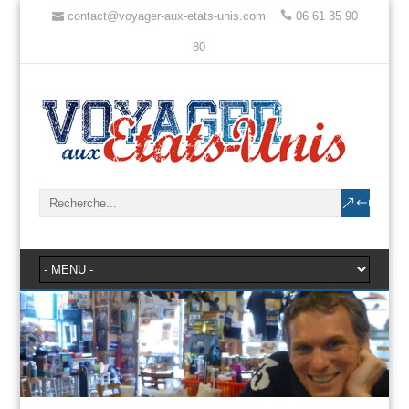
contact@voyager-aux-etats-unis.com
06 61 35 90
80