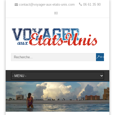
contact@voyager-aux-etats-unis.com
06 61 35 90
80