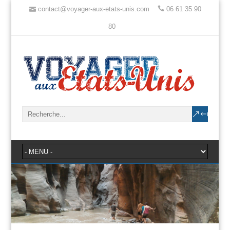
contact@voyager-aux-etats-unis.com
06 61 35 90
80