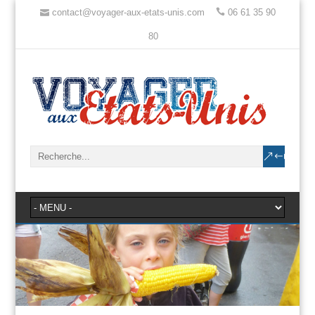
contact@voyager-aux-etats-unis.com
06 61 35 90
80