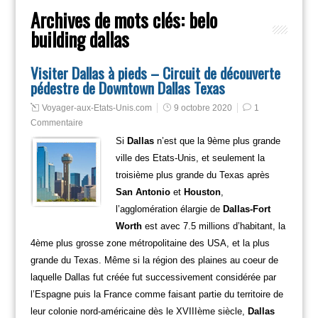
Archives de mots clés:
belo
building dallas
Visiter Dallas à pieds – Circuit de découverte
pédestre de Downtown Dallas Texas
Voyager-aux-Etats-Unis.com
9 octobre 2020
1
Commentaire
Si
Dallas
n’est que la 9ème plus grande
ville des Etats-Unis, et seulement la
troisième plus grande du Texas après
San Antonio
et
Houston
,
l’agglomération élargie de
Dallas-Fort
Worth
est avec 7.5 millions d’habitant, la
4ème plus grosse zone métropolitaine des USA, et la plus
grande du Texas. Même si la région des plaines au coeur de
laquelle Dallas fut créée fut successivement considérée par
l’Espagne puis la France comme faisant partie du territoire de
leur colonie nord-américaine dès le XVIIIème siècle,
Dallas