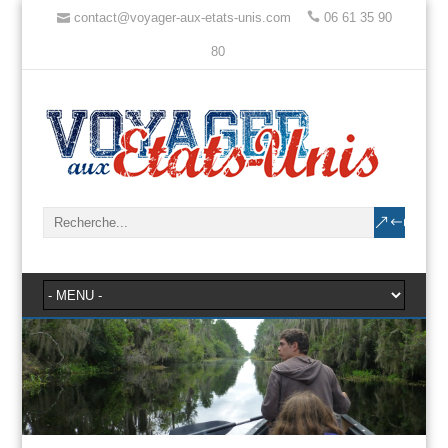
contact@voyager-aux-etats-unis.com
06 61 35 90
80