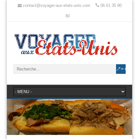
contact@voyager-aux-etats-unis.com
06 61 35 90
80