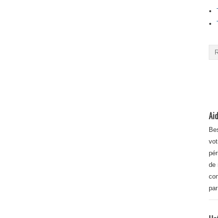
Aid
Bes
vot
pér
de 
con
par