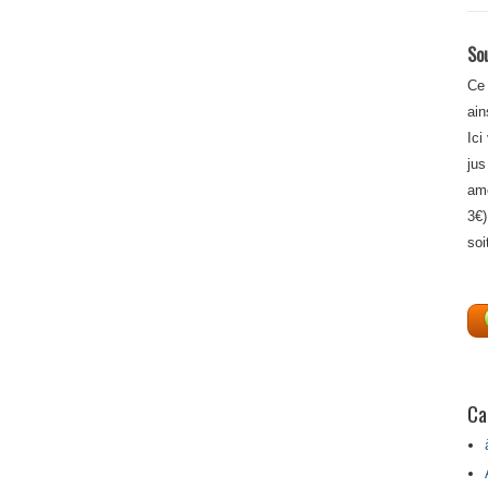
Sou
Ce 
ain
Ici
jus
amé
3€)
soi
Ca