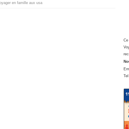
oyager en famille aux usa
Ce 
Voy
rec
Nou
Em
Tel