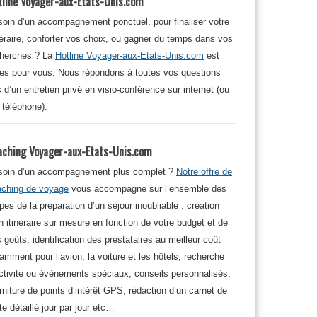
tline Voyager-aux-Etats-Unis.com
oin d’un accompagnement ponctuel, pour finaliser votre
néraire, conforter vos choix, ou gagner du temps dans vos
cherches ? La
Hotline Voyager-aux-Etats-Unis.com
est
tes pour vous. Nous répondons à toutes vos questions
s d’un entretien privé en visio-conférence sur internet (ou
 téléphone).
aching Voyager-aux-Etats-Unis.com
soin d’un accompagnement plus complet ?
Notre offre de
aching de voyage
vous accompagne sur l’ensemble des
pes de la préparation d’un séjour inoubliable : création
n itinéraire sur mesure en fonction de votre budget et de
 goûts, identification des prestataires au meilleur coût
amment pour l’avion, la voiture et les hôtels, recherche
ctivité ou événements spéciaux, conseils personnalisés,
rniture de points d’intérêt GPS, rédaction d’un carnet de
te détaillé jour par jour etc…