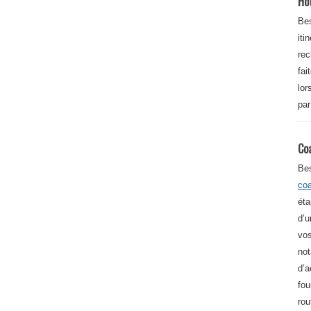
Ho
Bes
iti
re
fai
lor
par
Co
Be
co
éta
d’u
vos
not
d’a
fou
rou