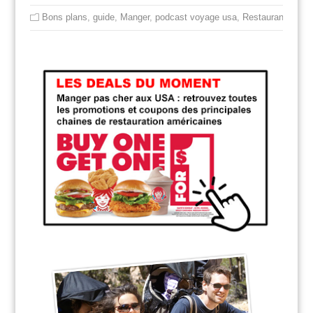
Bons plans
,
guide
,
Manger
,
podcast voyage usa
,
Restaurant