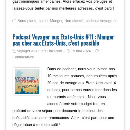
gastronomiques américaines. Alors effacez vos préjugés et
laissez-vous tenter par nos meilleures adresses, c’est parti !
Bons plans
,
guide
,
Manger
,
Non classé
,
podcast voyage usa
,
Rest
Podcast Voyager aux Etats-Unis #11 : Manger
pas cher aux Etats-Unis, c’est possible
Voyager-aux-Etats-Unis.com
19 mai 2024
1
Commentaire
Dans ce podcast, nous vous livrons nos
10 meilleures astuces, accumulées après
20 ans de voyage aux Etats-Unis avec 4
enfants, pour ne pas vous ruiner dans les
restaurants américains. Nous vous
aidons à tenir votre budget tout en
profitant de votre séjour pour découvrir le meilleur des
spécialités culinaires américaines. Allez, c’est parti pour une
dégustation à moindre coût !