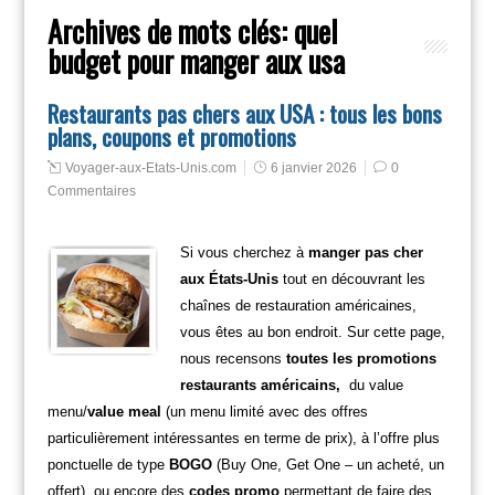
Archives de mots clés:
quel
budget pour manger aux usa
Restaurants pas chers aux USA : tous les bons
plans, coupons et promotions
Voyager-aux-Etats-Unis.com
6 janvier 2026
0
Commentaires
Si vous cherchez à
manger pas cher
aux États-Unis
tout en découvrant les
chaînes de restauration américaines,
vous êtes au bon endroit. Sur cette page,
nous recensons
toutes les promotions
restaurants américains,
du value
menu/
value meal
(un menu limité avec des offres
particulièrement intéressantes en terme de prix), à l’offre plus
ponctuelle de type
BOGO
(Buy One, Get One – un acheté, un
offert), ou encore des
codes promo
permettant de faire des