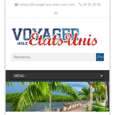
contact@voyager-aux-etats-unis.com
06 61 35 90
80