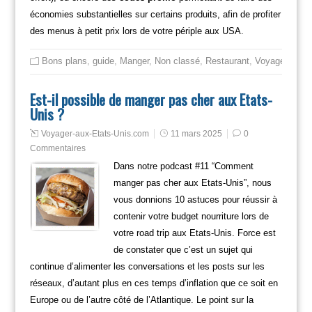
économies substantielles sur certains produits, afin de profiter
des menus à petit prix lors de votre périple aux USA.
Bons plans
,
guide
,
Manger
,
Non classé
,
Restaurant
,
Voyager en fa
Est-il possible de manger pas cher aux Etats-
Unis ?
Voyager-aux-Etats-Unis.com
11 mars 2025
0
Commentaires
Dans notre podcast #11 “Comment
manger pas cher aux Etats-Unis”, nous
vous donnions 10 astuces pour réussir à
contenir votre budget nourriture lors de
votre road trip aux Etats-Unis. Force est
de constater que c’est un sujet qui
continue d’alimenter les conversations et les posts sur les
réseaux, d’autant plus en ces temps d’inflation que ce soit en
Europe ou de l’autre côté de l’Atlantique. Le point sur la