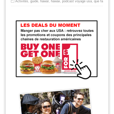
Activités
,
guide
,
hawaï
,
hawaii
,
podcast voyage usa
,
que faire à
,
r