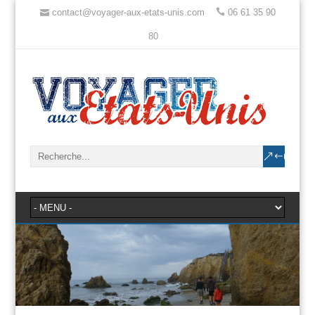
contact@voyager-aux-etats-unis.com
06 61 35 90
80