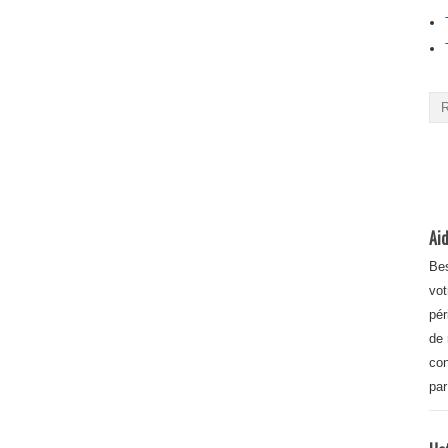
Aid
Bes
vot
pér
de 
con
par