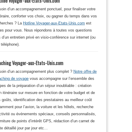
tline Voyager-aux-Etats-Unis.com
oin d’un accompagnement ponctuel, pour finaliser votre
néraire, conforter vos choix, ou gagner du temps dans vos
cherches ? La
Hotline Voyager-aux-Etats-Unis.com
est
tes pour vous. Nous répondons à toutes vos questions
s d’un entretien privé en visio-conférence sur internet (ou
 téléphone).
aching Voyager-aux-Etats-Unis.com
soin d’un accompagnement plus complet ?
Notre offre de
aching de voyage
vous accompagne sur l’ensemble des
pes de la préparation d’un séjour inoubliable : création
n itinéraire sur mesure en fonction de votre budget et de
 goûts, identification des prestataires au meilleur coût
amment pour l’avion, la voiture et les hôtels, recherche
ctivité ou événements spéciaux, conseils personnalisés,
rniture de points d’intérêt GPS, rédaction d’un carnet de
te détaillé jour par jour etc…