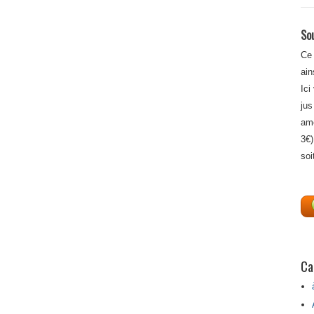
Sou
Ce 
ain
Ici
jus
amé
3€)
soi
Ca