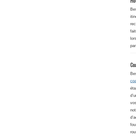
Ho
Bes
iti
re
fai
lor
par
Co
Be
co
éta
d’u
vos
not
d’a
fou
rou