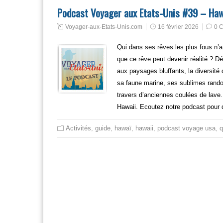
Podcast Voyager aux Etats-Unis #39 – Hawaï
Voyager-aux-Etats-Unis.com
16 février 2026
0 
Qui dans ses rêves les plus fous n’a
que ce rêve peut devenir réalité ? D
aux paysages bluffants, la diversité
sa faune marine, ses sublimes rando
travers d’anciennes coulées de lave
Hawaii. Ecoutez notre podcast pour 
Activités
,
guide
,
hawaï
,
hawaii
,
podcast voyage usa
,
q