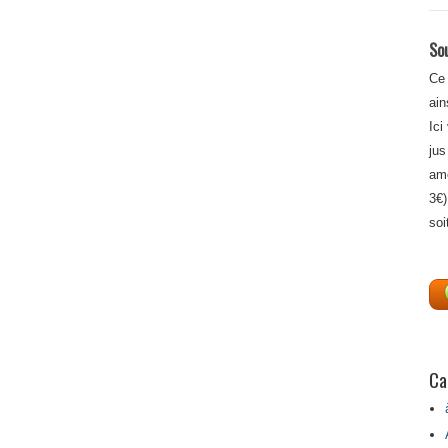
Sou
Ce 
ain
Ici
jus
amé
3€)
soi
Ca