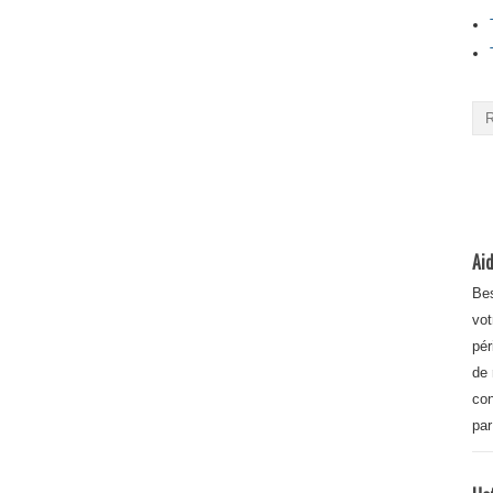
Aid
Bes
vot
pér
de 
con
par