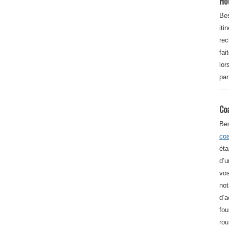
Ho
Bes
iti
re
fai
lor
par
Co
Be
co
éta
d’u
vos
not
d’a
fou
rou