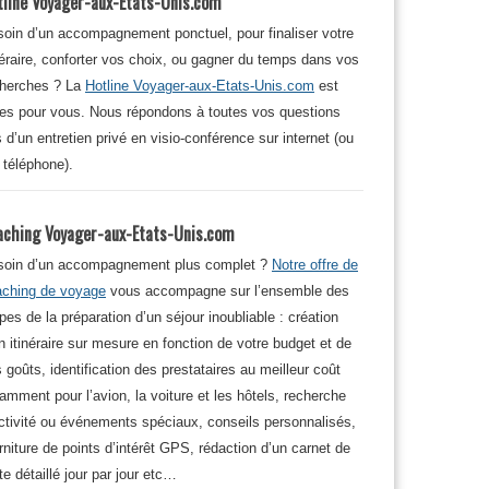
tline Voyager-aux-Etats-Unis.com
oin d’un accompagnement ponctuel, pour finaliser votre
néraire, conforter vos choix, ou gagner du temps dans vos
cherches ? La
Hotline Voyager-aux-Etats-Unis.com
est
tes pour vous. Nous répondons à toutes vos questions
s d’un entretien privé en visio-conférence sur internet (ou
 téléphone).
aching Voyager-aux-Etats-Unis.com
soin d’un accompagnement plus complet ?
Notre offre de
aching de voyage
vous accompagne sur l’ensemble des
pes de la préparation d’un séjour inoubliable : création
n itinéraire sur mesure en fonction de votre budget et de
 goûts, identification des prestataires au meilleur coût
amment pour l’avion, la voiture et les hôtels, recherche
ctivité ou événements spéciaux, conseils personnalisés,
rniture de points d’intérêt GPS, rédaction d’un carnet de
te détaillé jour par jour etc…