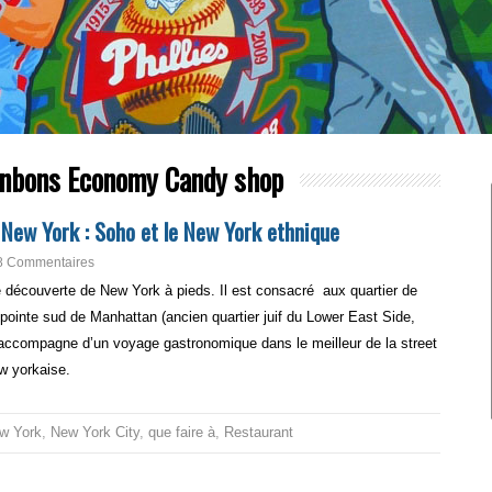
nbons Economy Candy shop
 New York : Soho et le New York ethnique
8 Commentaires
rie découverte de New York à pieds. Il est consacré aux quartier de
 pointe sud de Manhattan (ancien quartier juif du Lower East Side,
 s’accompagne d’un voyage gastronomique dans le meilleur de la street
w yorkaise.
w York
,
New York City
,
que faire à
,
Restaurant