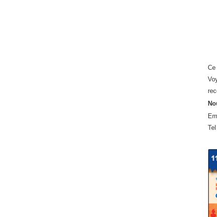
Ce 
Voy
rec
Nou
Em
Tel