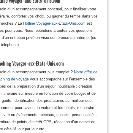
tline Voyager-aux-Etats-Unis.com
oin d’un accompagnement ponctuel, pour finaliser votre
néraire, conforter vos choix, ou gagner du temps dans vos
cherches ? La
Hotline Voyager-aux-Etats-Unis.com
est
tes pour vous. Nous répondons à toutes vos questions
s d’un entretien privé en visio-conférence sur internet (ou
 téléphone).
aching Voyager-aux-Etats-Unis.com
soin d’un accompagnement plus complet ?
Notre offre de
aching de voyage
vous accompagne sur l’ensemble des
pes de la préparation d’un séjour inoubliable : création
n itinéraire sur mesure en fonction de votre budget et de
 goûts, identification des prestataires au meilleur coût
amment pour l’avion, la voiture et les hôtels, recherche
ctivité ou événements spéciaux, conseils personnalisés,
rniture de points d’intérêt GPS, rédaction d’un carnet de
te détaillé jour par jour etc…