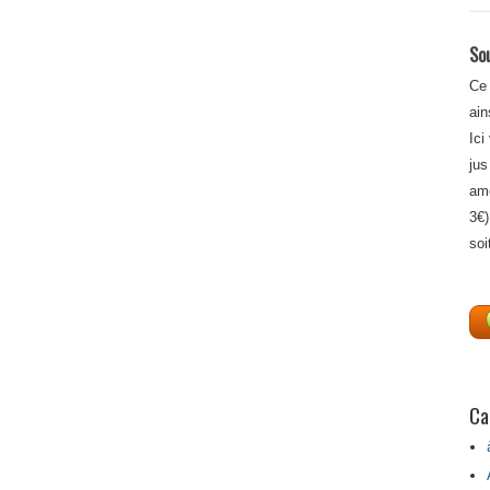
Sou
Ce 
ain
Ici
jus
amé
3€)
soi
Ca