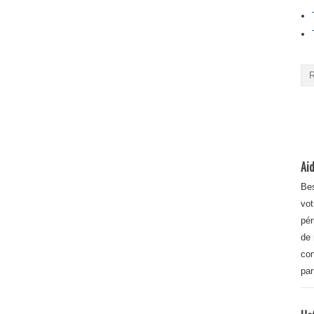
Aid
Bes
vot
pér
de 
con
par