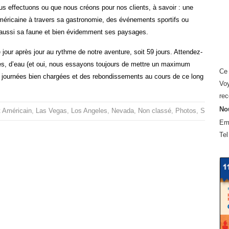
us effectuons ou que nous créons pour nos clients, à savoir : une
américaine à travers sa gastronomie, des événements sportifs ou
s aussi sa faune et bien évidemment ses paysages.
our après jour au rythme de notre aventure, soit 59 jours. Attendez-
es, d’eau (et oui, nous essayons toujours de mettre un maximum
Ce 
s journées bien chargées et des rebondissements au cours de ce long
Voy
rec
Nou
t Américain
,
Las Vegas
,
Los Angeles
,
Nevada
,
Non classé
,
Photos
,
San Fran
Em
Tel