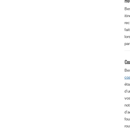
Ho
Bes
iti
re
fai
lor
par
Co
Be
co
éta
d’u
vos
not
d’a
fou
rou