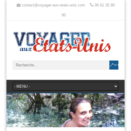
contact@voyager-aux-etats-unis.com
06 61 35 90
80