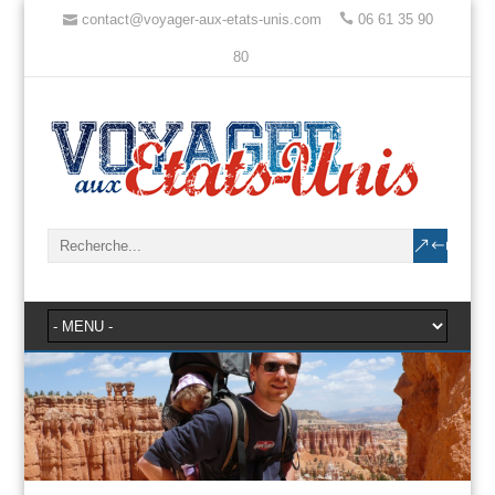
contact@voyager-aux-etats-unis.com
06 61 35 90
80