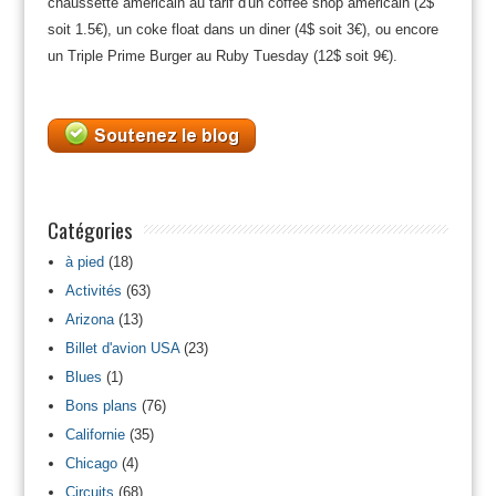
chaussette américain au tarif d'un coffee shop américain (2$
soit 1.5€), un coke float dans un diner (4$ soit 3€), ou encore
un Triple Prime Burger au Ruby Tuesday (12$ soit 9€).
Catégories
à pied
(18)
Activités
(63)
Arizona
(13)
Billet d'avion USA
(23)
Blues
(1)
Bons plans
(76)
Californie
(35)
Chicago
(4)
Circuits
(68)