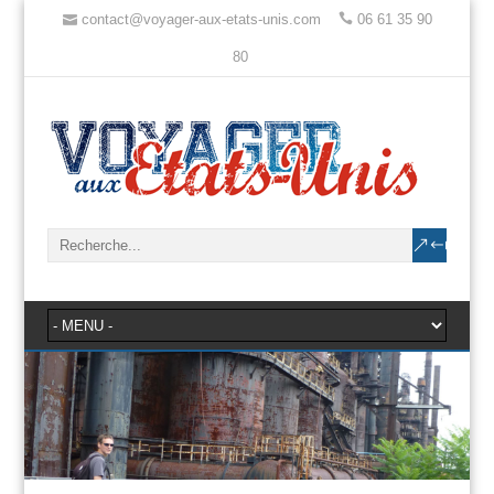
contact@voyager-aux-etats-unis.com
06 61 35 90
80