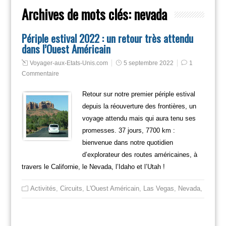
Archives de mots clés:
nevada
Périple estival 2022 : un retour très attendu
dans l’Ouest Américain
Voyager-aux-Etats-Unis.com
5 septembre 2022
1
Commentaire
Retour sur notre premier périple estival
depuis la réouverture des frontières, un
voyage attendu mais qui aura tenu ses
promesses. 37 jours, 7700 km :
bienvenue dans notre quotidien
d’explorateur des routes américaines, à
travers le Californie, le Nevada, l’Idaho et l’Utah !
Activités
,
Circuits
,
L'Ouest Américain
,
Las Vegas
,
Nevada
,
Non cl