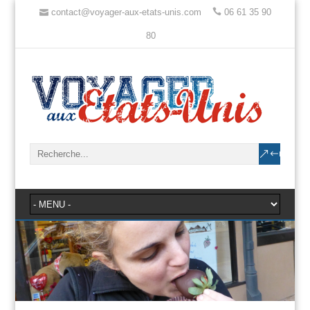
contact@voyager-aux-etats-unis.com
06 61 35 90
80