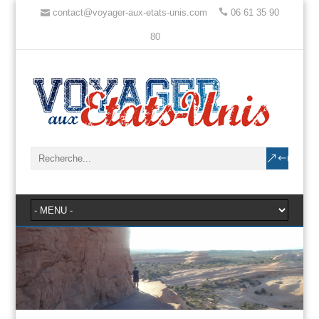
contact@voyager-aux-etats-unis.com
06 61 35 90
80